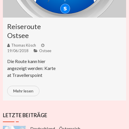
Reiseroute
Ostsee
Thomas Kösch
19/06/2018
Ostsee
Die Route kann hier
angezeigt werden: Karte
at Travellerspoint
Mehr lesen
LETZTE BEITRÄGE
Deutschland – Österreich